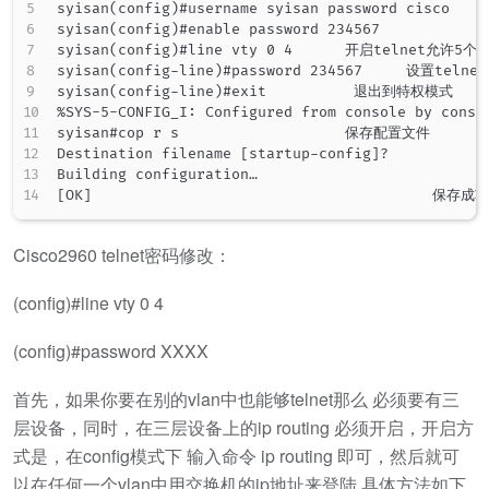
syisan(config)#username syisan password cisco
syisan(config)#enable password 234567           
syisan(config)#line vty 0 4      开启telnet允许5个
syisan(config-line)#password 234567     设置telne
syisan(config-line)#exit          退出到特权模式     
%SYS-5-CONFIG_I: Configured from console by consol
syisan#cop r s                   保存配置文件      

Destination filename [startup-config]?

Building configuration…

[OK]                                       保存成功
Cisco2960 telnet密码修改：
(config)#line vty 0 4
(config)#password XXXX
首先，如果你要在别的vlan中也能够telnet那么 必须要有三
层设备，同时，在三层设备上的ip routing 必须开启，开启方
式是，在config模式下 输入命令 ip routing 即可，然后就可
以在任何一个vlan中用交换机的ip地址来登陆 具体方法如下