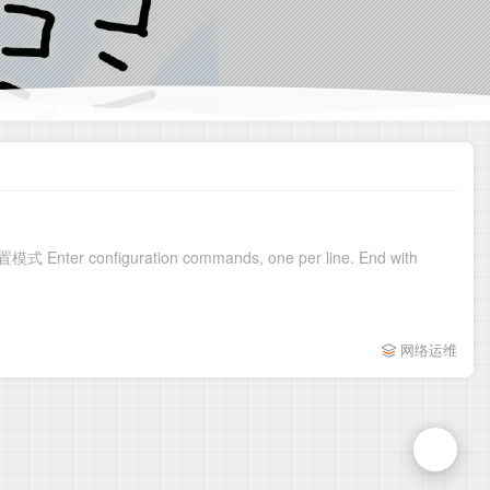
cisco交换机管理IP及密码设置 syisan> syisan>en 用户模式进入特权模式 syisan#conf t 特权模式进入配置模式 Enter configuration commands, one per line. End with
网络运维