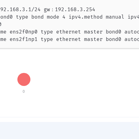
.168.3.1/24 gw：192.168.3.254

ond0 type bond mode 4 ipv4.method manual ipv4


me ens2f0np0 type ethernet master bond0 autoc
ame ens2f1np1 type ethernet master bond0 auto
0