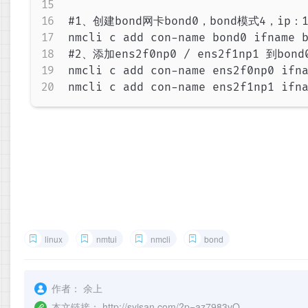
#1、创建bond网卡bond0，bond模式4，ip：192
nmcli c add con-name bond0 ifname b
#2、添加ens2f0np0 / ens2f1np1 到bond0
nmcli c add con-name ens2f0np0 ifna
nmcli c add con-name ens2f1np1 ifn
linux
nmtui
nmcli
bond
作者：
余上
本文链接：
http://syisan.com/?p=az7983vO