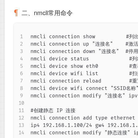
二、nmcli常用命令
nmcli connection show          
nmcli connection up "连接名"    #激
nmcli connection down "连接名"  #停
nmcli device status             
nmcli device show eth0          
nmcli device wifi list          #
nmcli connection reload         
nmcli device wifi connect "SSID名
nmcli connection modify "连接名" ip
#创建静态 IP 连接

nmcli connection add type ethernet
ip4 192.168.1.100/24 gw4 192.168.1.
nmcli connection modify "静态连接" ipv