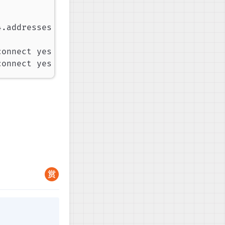
.addresses 192.168.3.1/24 ipv4.gateway 192.16
onnect yes

connect yes