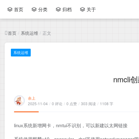
首页
分类
归档
关于
首页
系统运维
正文
/
/
系统运维
nmcl
余上
2025-11-04
/
0 评论
/
0 点赞
/
303 阅读
/
1108 字
linux系统新增网卡，nmtui不识别，可以新建以太网链接
系统使用麒麟v10，openeuler，rhel等使用networkmana