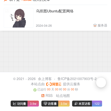
乌班图Ubuntu配置网络
服务器
2024-04-26
© 2021 - 2026
余上博客
-
鲁ICP备2021007903号-2
本站点由
提供云服务
已运行
00
天
00
时
00
分
00
秒
RSS
站点地图
访问量
3.9w
访客量
3.5w
本页访客
122