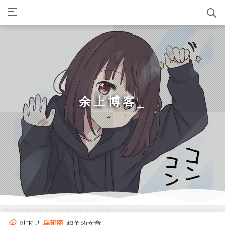
余上博客
_
十年生死两茫茫，五年生死一茫茫。
「 网络 」
乌班图
以下是
相关的文章