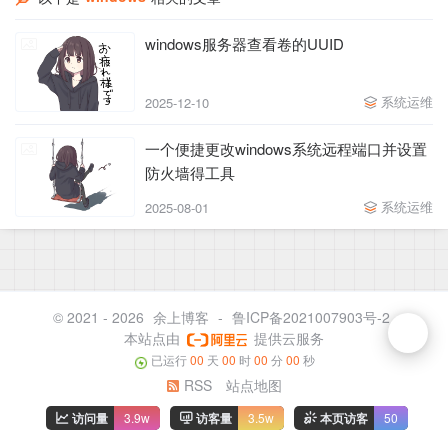
windows服务器查看卷的UUID
系统运维
2025-12-10
一个便捷更改windows系统远程端口并设置
防火墙得工具
系统运维
2025-08-01
© 2021 - 2026
余上博客
-
鲁ICP备2021007903号-2
本站点由
提供云服务
已运行
00
天
00
时
00
分
00
秒
RSS
站点地图
访问量
3.9w
访客量
3.5w
本页访客
50