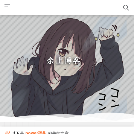
余上博客
_
如果可以，愿来生你不要忘记我，我也不要忘记你那熟悉的温柔。
「 狐妖小红娘 」
power架构
以下是
相关的文章