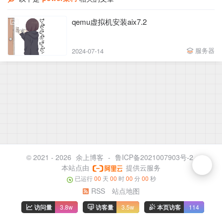
qemu虚拟机安装aix7.2
服务器
2024-07-14
© 2021 - 2026
余上博客
-
鲁ICP备2021007903号-2
本站点由
提供云服务
已运行
00
天
00
时
00
分
00
秒
RSS
站点地图
访问量
3.8w
访客量
3.5w
本页访客
114