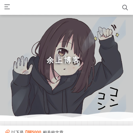
余上博客
所为为人不指褥自耻。
「 问世 」
DM5000
以下是
相关的文章