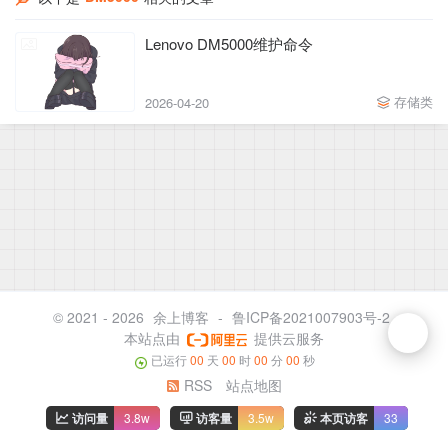
Lenovo DM5000维护命令
存储类
2026-04-20
© 2021 - 2026
余上博客
-
鲁ICP备2021007903号-2
本站点由
提供云服务
已运行
00
天
00
时
00
分
00
秒
RSS
站点地图
访问量
3.8w
访客量
3.5w
本页访客
33