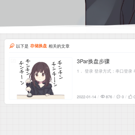
存储换盘
以下是
相关的文章
3Par换盘步骤
2022-01-14
1． 登录 登录方式：串口登录
2022-01-14
876
0